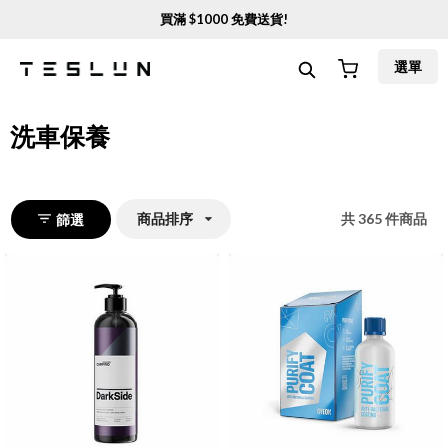
買滿 $
1000
免費送貨!
選單
洗車保養
商品排序
共
365
件商品
篩選