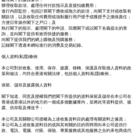
辦理收取款項、處理任何付款指示及直接扣繳費用；
進行內部監控，包括計算閣下應收或拖欠的款項，向閣下支付或收取有
關款項，以及收取任何費用或強制履行用戶授予或獲授予之擔保責任；
方便日常操作閣下之戶口；及
執行閣下的指示、處理閣下的申請、回應閣下或以閣下名義提出的查
詢，並向閣下提供有效而快捷的服務；
向閣下提供我們的網上購物及預購服務；
記錄閣下透過本網站進行的消费及交易紀錄。
個人資料(私隱)條例
本公司對於收集、使用、保存、披露、移轉、保護及存取個人資料的政
策和做法，均符合香港有關法律，包括個人資料(私隱)條例 。
保留、儲存及披露個人資料
閣下知道、同意及授權我們把閣下所提供的資料保留及儲存在本公司在
香港或香港以外的地方的一個或多個數據庫內，並將此等資料提供、披
露、供存取及傳送予：
本公司及其關聯公司授權為上述收集資料目的處理有關資料之僱員；
本公司為上述收集資料目的或與其有關的目的而聘用向本公司提供行
政、電訊、電腦、付賬、保險、專業服務或其他服務之合約承包商或代