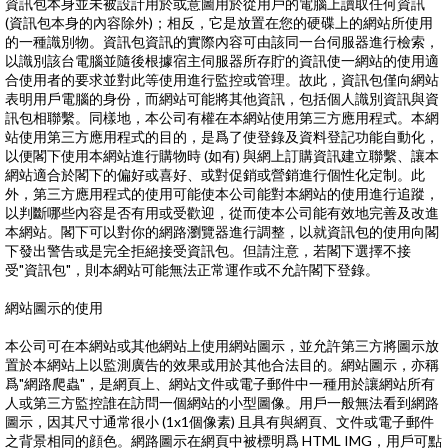
資訊包本身並未被設計用於或意圖用於從用戶的電腦上讀取任何資訊
(資訊包本身的內容除外)；相反，它是放置在您的硬碟上的網站所使用
的一種識別物。資訊包資訊的實際內容可由該同一台伺服器進行檢索，
以識別該台電腦並隨後根據宿主伺服器所存貯的資訊使一網站的使用適
合使用者的要求並對此等使用進行監控或管理。故此，資訊包僅向網站
表明用戶電腦的身份，而網站可能將其他資訊，包括個人識別資訊與資
訊包相聯繫。同樣地，本公司有權在本網站使用第三方應用程式。本網
站使用第三方應用程式的目的，是爲了使登錄及資料登記功能自動化，
以便閣下使用本網站進行購物時 (如有) 與網上訂購資訊建立聯繫、讓本
網站適合於閣下的偏好或喜好、或對促銷或營銷進行個性化定制。此
外，第三方應用程式的使用可能使本公司能對本網站的使用進行追蹤，
以判斷哪些內容是否有用或受歡迎，從而使本公司能有效地完善及改進
本網站。閣下可以對你的網路瀏覽器進行調整，以就資訊包的使用向閣
下發出警告或是完全拒絕接受資訊包。但請注意，若閣下選擇不接
受"資訊包"，則本網站可能無法正常運作或不允許閣下登錄。
網站圖示的使用
本公司可在本網站或其他網站上使用網站圖示，並允許第三方將圖示放
置於本網站上以監測廣告的效果或用於其他合法目的。網站圖示，亦稱
爲"網路爬蟲"，是網頁上、網站文件或電子郵件中一種用於讓網站所有
人或第三方監控誰在訪問一個網站的小型圖像。用戶一般無法看到網路
圖示，因其尺寸通常很小 (1x1個像素) 且具有與網頁、文件或電子郵件
之背景相同的顔色。網路圖示在網頁中被標明爲 HTML IMG，用戶可點