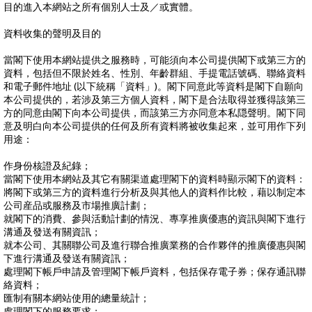
目的進入本網站之所有個別人士及／或實體。
資料收集的聲明及目的
當閣下使用本網站提供之服務時，可能須向本公司提供閣下或第三方的
資料，包括但不限於姓名、性別、年齡群組、手提電話號碼、聯絡資料
和電子郵件地址 (以下統稱「資料」)。閣下同意此等資料是閣下自願向
本公司提供的，若涉及第三方個人資料，閣下是合法取得並獲得該第三
方的同意由閣下向本公司提供，而該第三方亦同意本私隠聲明。閣下同
意及明白向本公司提供的任何及所有資料將被收集起來，並可用作下列
用途：
作身份核證及紀錄；
當閣下使用本網站及其它有關渠道處理閣下的資料時顯示閣下的資料：
將閣下或第三方的資料進行分析及與其他人的資料作比較，藉以制定本
公司産品或服務及市場推廣計劃；
就閣下的消費、參與活動計劃的情況、專享推廣優惠的資訊與閣下進行
溝通及發送有關資訊；
就本公司、其關聯公司及進行聯合推廣業務的合作夥伴的推廣優惠與閣
下進行溝通及發送有關資訊；
處理閣下帳戶申請及管理閣下帳戶資料，包括保存電子券；保存通訊聯
絡資料；
匯制有關本網站使用的總量統計；
處理閣下的服務要求；