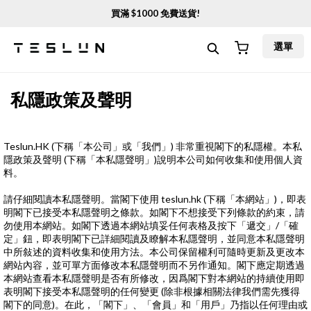
買滿 $
1000
免費送貨!
選單
私隱政策及聲明
Teslun.HK (下稱「本公司」或「我們」) 非常重視閣下的私隱權。本私
隱政策及聲明 (下稱「本私隱聲明」)說明本公司如何收集和使用個人資
料。
請仔細閱讀本私隱聲明。當閣下使用 teslun.hk (下稱「本網站」)，即表
明閣下已接受本私隱聲明之條款。如閣下不想接受下列條款的約束，請
勿使用本網站。如閣下透過本網站填妥任何表格及按下「遞交」/「確
定」鈕，即表明閣下已詳細閱讀及瞭解本私隱聲明，並同意本私隱聲明
中所敍述的資料收集和使用方法。本公司保留權利可隨時更新及更改本
網站內容，並可單方面修改本私隱聲明而不另作通知。閣下應定期透過
本網站查看本私隱聲明是否有所修改，因爲閣下對本網站的持續使用即
表明閣下接受本私隱聲明的任何變更 (除非根據相關法律我們需先獲得
閣下的同意)。在此，「閣下」、「會員」和「用戶」乃指以任何理由或