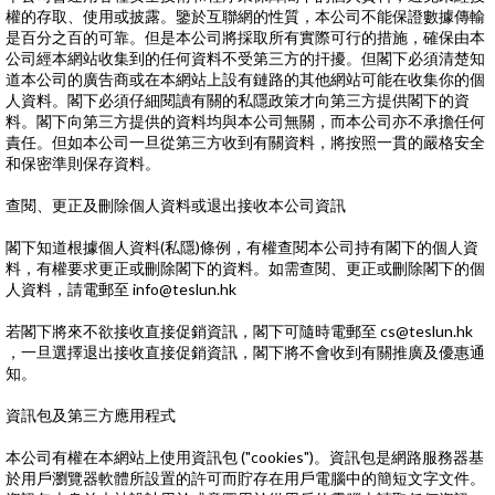
權的存取、使用或披露。鑒於互聯網的性質，本公司不能保證數據傳輸
是百分之百的可靠。但是本公司將採取所有實際可行的措施，確保由本
公司經本網站收集到的任何資料不受第三方的扞擾。但閣下必須清楚知
道本公司的廣告商或在本網站上設有鏈路的其他網站可能在收集你的個
人資料。閣下必須仔細閱讀有關的私隱政策才向第三方提供閣下的資
料。閣下向第三方提供的資料均與本公司無關，而本公司亦不承擔任何
責任。但如本公司一旦從第三方收到有關資料，將按照一貫的嚴格安全
和保密準則保存資料。
查閱、更正及刪除個人資料或退出接收本公司資訊
閣下知道根據個人資料(私隱)條例，有權查閱本公司持有閣下的個人資
料，有權要求更正或刪除閣下的資料。如需查閱、更正或刪除閣下的個
人資料，請電郵至 info@teslun.hk
若閣下將來不欲接收直接促銷資訊，閣下可隨時電郵至 cs@teslun.hk
，一旦選擇退出接收直接促銷資訊，閣下將不會收到有關推廣及優惠通
知。
資訊包及第三方應用程式
本公司有權在本網站上使用資訊包 ("cookies")。資訊包是網路服務器基
於用戶瀏覽器軟體所設置的許可而貯存在用戶電腦中的簡短文字文件。