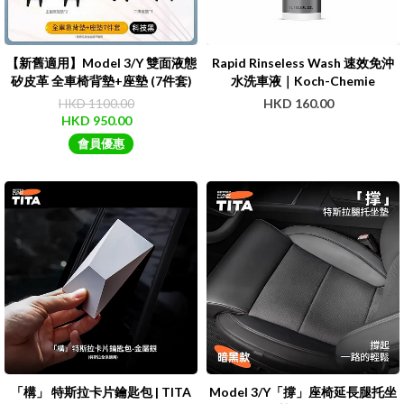
【新舊適用】Model 3/Y 雙面液態
Rapid Rinseless Wash 速效免沖
矽皮革 全車椅背墊+座墊 (7件套)
水洗車液｜Koch-Chemie
｜3W
HKD 1100.00
HKD 160.00
HKD 950.00
會員優惠
「構」 特斯拉卡片鑰匙包 | TITA
Model 3/Y「撐」座椅延長腿托坐