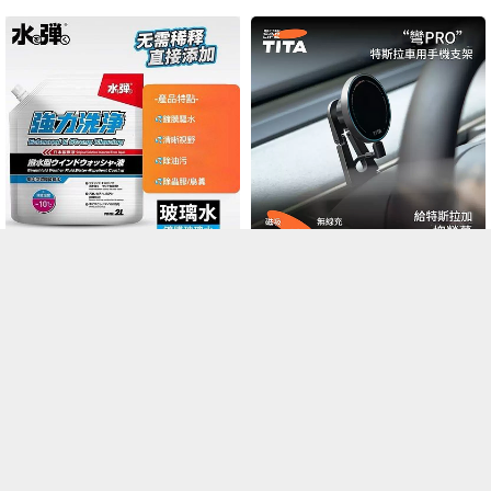
**MYJCHK**防凍去污水撥水鍍膜
汽車通用款「彎」Pro MagSafe磁
玻璃水｜水彈
吸金屬手機支架 | TITA
HKD 68.00
HKD 188.00
HKD 50.00
HKD 168.00
會員優惠
會員優惠