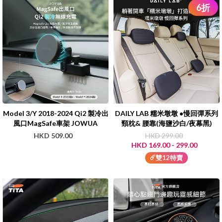
6
折
Model 3/Y 2018-2024 Qi2 製冷出
DAILY LAB 糯米墩墩 •慢回彈系列
風口MagSafe車架 JOWUA
頸枕& 腰靠(海鹽沙白/夜幕黑)
HKD 509.00
HKD 299.00
HKD 169.00 - 299.00
☄️雙12特賣