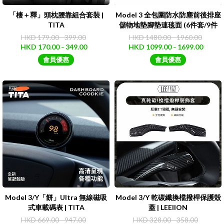
「棲＋釋」頭枕腰靠組合套裝 |
Model 3 全包圍防水防塵前後排座
TITA
儲物地墊腳墊連毯面 (6件套/9件
套)｜3W
HKD 179.00 - 399.00
HKD 1480.00 - 1960.00
HKD 170.00 - 349.00
HKD 1099.00 - 1699.00
會員優惠
會員優惠
Model 3/Y「餅」Ultra 無線磁吸
Model 3/Y 乾碳纖換檔撥桿保護殼
式車載碼表 | TITA
蓋 | LEEIION
HKD 669.00 - 947.00
HKD 328.00 - 358.00