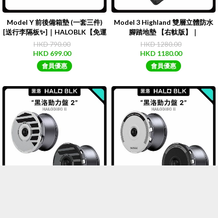
Model Y 前後備箱墊 (一套三件)
Model 3 Highland 雙層立體防水
[送行李隔板✨]｜HALOBLK【免運
腳踏地墊 【右軚版】｜
費】
HALOBLK【免運費】
HKD 790.00
HKD 1280.00
HKD 699.00
HKD 1180.00
會員優惠
會員優惠
HALODISC2.0黑洛動力盤輪圈輪
HALODISC2.0黑洛動力盤輪圈輪
胎保護蓋(黑洛工業H-Industry)｜
胎保護蓋(銀色軌迹Semi Custom)