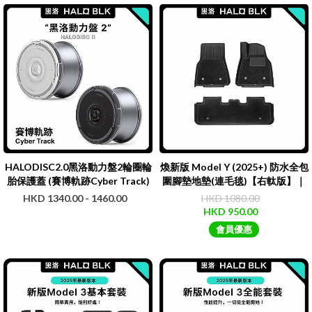
HALODISC2.0黑洛動力盤2輪圈輪
煥新版 Model Y (2025+) 防水全包
胎保護蓋 (賽博軌跡Cyber Track)
圍腳墊地墊(連毛毯)【右軚版】｜
｜HALOBLK
HALOBLK【免運費】
HKD 1340.00 - 1460.00
HKD 1080.00
HKD 950.00
會員優惠