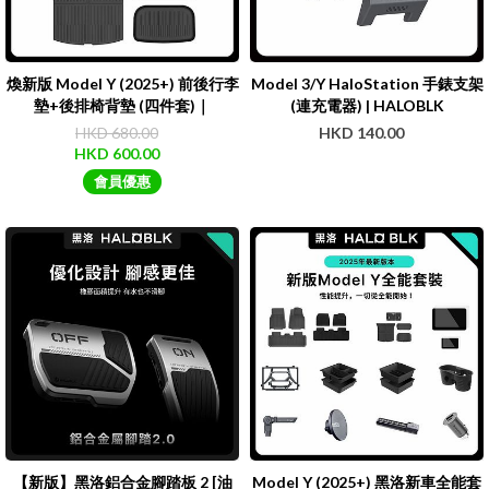
煥新版 Model Y (2025+) 前後行李
Model 3/Y HaloStation 手錶支架
墊+後排椅背墊 (四件套)｜
(連充電器) | HALOBLK
HALOBLK【免運費】
HKD 680.00
HKD 140.00
HKD 600.00
會員優惠
【新版】黑洛鋁合金腳踏板 2 [油
Model Y (2025+) 黑洛新車全能套