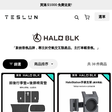
買滿 $
1000
免費送貨!
選單
「
新創香氛品牌，專注於空氣交互類產品。主打車載香氛。
」
商品排序
共
38
件商品
篩選