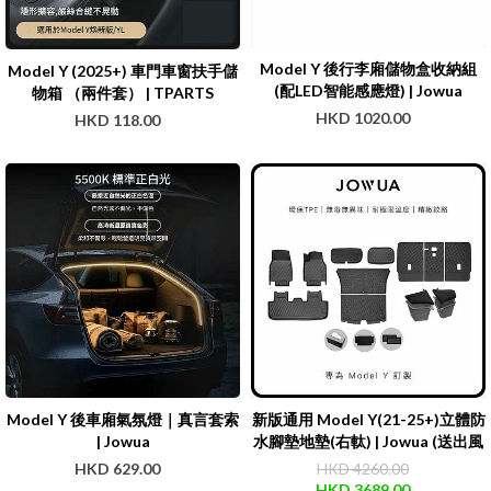
Model Y 後行李廂儲物盒收納組
Model Y (2025+) 車門車窗扶手儲
(配LED智能感應燈) | Jowua
物箱 （兩件套） | TPARTS
HKD 1020.00
HKD 118.00
Model Y 後車廂氣氛燈｜真言套索
新版通用 Model Y(21-25+)立體防
| Jowua
水腳墊地墊(右軚) | Jowua (送出風
口保護網及紙巾盒)
HKD 629.00
HKD 4260.00
HKD 3689.00