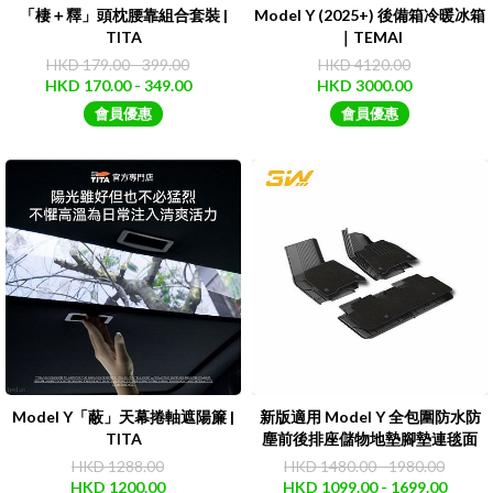
「棲＋釋」頭枕腰靠組合套裝 |
Model Y (2025+) 後備箱冷暖冰箱
TITA
｜TEMAI
HKD 179.00 - 399.00
HKD 4120.00
HKD 170.00 - 349.00
HKD 3000.00
會員優惠
會員優惠
Model Y「蔽」天幕捲軸遮陽簾 |
新版適用 Model Y 全包圍防水防
TITA
塵前後排座儲物地墊腳墊連毯面
（6件套/9件套/10件套）｜3W
HKD 1288.00
HKD 1480.00 - 1980.00
HKD 1200.00
HKD 1099.00 - 1699.00