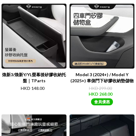
煥新3/煥新Y/YL螢幕後矽膠收納托
Model 3 (2024+) / Model Y
盤｜TParts
(2025+) 車側門下矽膠收納墊儲物
兜 | TPARTS
HKD 148.00
HKD 299.00
HKD 268.00
會員優惠