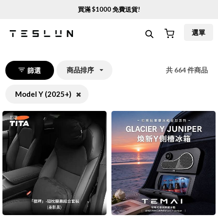
買滿 $
1000
免費送貨!
選單
商品排序
共
664
件商品
篩選
Model Y (2025+)