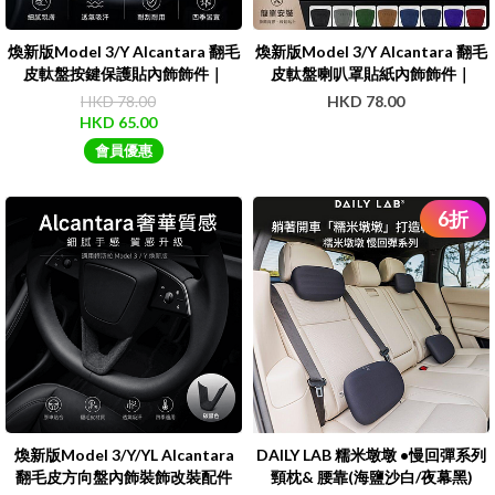
煥新版Model 3/Y Alcantara 翻毛
煥新版Model 3/Y Alcantara 翻毛
皮軚盤按鍵保護貼內飾飾件｜
皮軚盤喇叭罩貼紙內飾飾件｜
Teslun
Teslun
HKD 78.00
HKD 78.00
HKD 65.00
會員優惠
6
折
煥新版Model 3/Y/YL Alcantara
DAILY LAB 糯米墩墩 •慢回彈系列
翻毛皮方向盤內飾裝飾改裝配件
頸枕& 腰靠(海鹽沙白/夜幕黑)