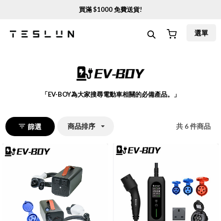
買滿 $
1000
免費送貨!
選單
「
EV-BOY為大家搜尋電動車相關的必備產品。
」
商品排序
共
6
件商品
篩選