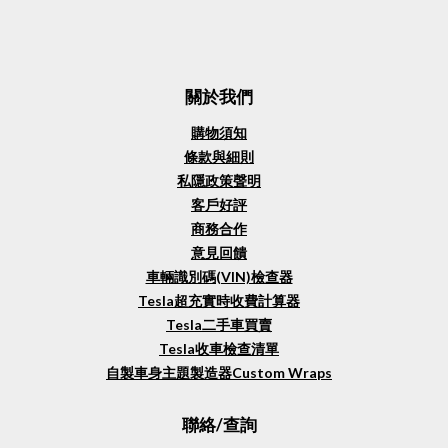
關於我們
購物須知
條款與細則
私隱政策聲明
客戶好評
商務合作
意見回饋
車輛識別碼(VIN)檢查器
Tesla超充實時收費計算器
Tesla二手車買賣
Tesla收車檢查清單
自製車身主題製造器Custom Wraps
聯絡/查詢