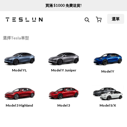
買滿 $
1000
免費送貨!
選單
選擇Tesla車型
Model YL
Model Y Juniper
Model Y
Model 3 Highland
Model 3
Model S/X