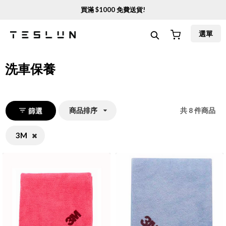
買滿 $
1000
免費送貨!
選單
洗車保養
商品排序
共
8
件商品
篩選
3M