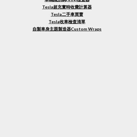
Tesla超充實時收費計算器
Tesla二手車買賣
Tesla收車檢查清單
自製車身主題製造器Custom Wraps
聯絡/查詢
客服:
cs@teslun.hk
合作:
business@teslun.hk
Whatsapp:
(852)
54461899
(一般及送貨查詢)
地址:
荔枝角青山道682號潮流工貿中心12樓1211室 (請先預約)
支援收款方式