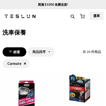
買滿 $
1000
免費送貨!
選單
洗車保養
商品排序
共
26
件商品
篩選
Carmate