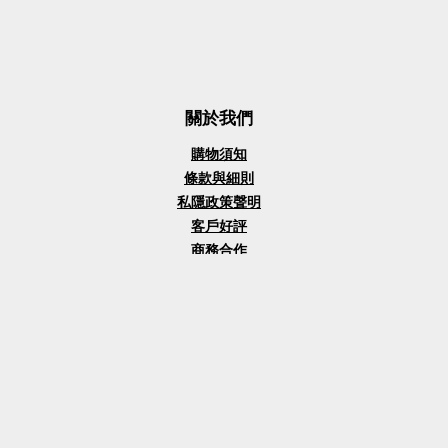
關於我們
購物須知
條款與細則
私隱政策聲明
客戶好評
商務合作
意見回饋
車輛識別碼(VIN)檢查器
Tesla超充實時收費計算器
Tesla二手車買賣
Tesla收車檢查清單
自製車身主題製造器Custom Wraps
聯絡/查詢