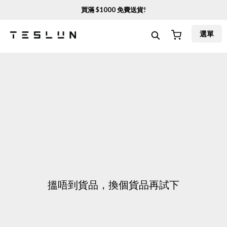
買滿 $
1000
免費送貨!
選單
搵唔到貨品，換個貨品再試下