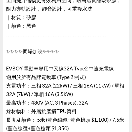
全面提升儲物更有效利用空間，耐高溫食品級矽膠，
阻力導軌設計， 靜音設計，可重複水洗
｜材質：矽膠
｜顏色：黑色
﹍﹍﹍﹍﹍﹍﹍﹍﹍﹍﹍﹍﹍﹍﹍﹍﹍﹍﹍﹍
✨✨✨✨同場加映✨✨✨✨
EVBOY 電動車專用中叉線32A Type2 中速充電線
適用於所有品牌電動車 (Type 2 制式)
充電功率：三相 32A (22kW) / 三相 16A (11kW) / 單相
32A (7kW) / 單相 16A (3.5kW)
最高功率：480V (AC, 3 Phases), 32A
線材物料：外層抗磨損TPU質料
長度及顏色： 5米 (黃色線纜+黃色槍頭 $1,100) / 7.5米
(藍色線纜+藍色槍頭 $1,350)