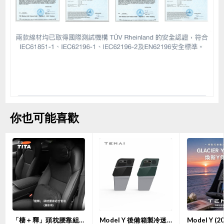
你也可能喜歡
「棲＋釋」頭枕腰靠組合套裝 | TITA
Model Y 後備箱製冷迷你雪櫃露營特麥小Y冰箱（二代）｜TEMAI 【7天購物保障】