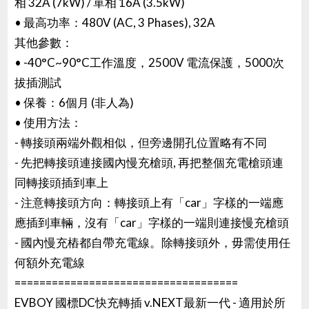
相 32A (7kW) / 單相 16A (3.5kW)
• 最高功率：480V (AC, 3 Phases), 32A
其他參數：
• -40°C~90°C工作溫度，2500V 電流保護，5000次
拔插測試
• 保養：6個月 (非人為)
• 使用方法：
- 轉接頭兩端外觀相似，但旁邊開孔位置略有不同
- 先把轉接頭連接國內慢充槍頭, 再把整個充電槍頭連
同轉接頭插到車上
- 注意轉接頭方向：轉接頭上有「car」字樣的一端應
應插到車輛，沒有「car」字樣的一端則連接慢充槍頭
- 國內慢充樁都自帶充電線。除轉接頭外，毋需使用任
何額外充電線
====================================
EVBOY 國標DC快充轉插 v.NEXT最新一代 - 適用於所