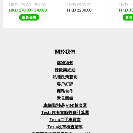
HKD 179.00 - 399.00
HKD 2900.00
HKD 41
HKD 170.00 - 349.00
HKD 2230.00
HKD 30
會員優惠
會員
關於我們
購物須知
條款與細則
私隱政策聲明
客戶好評
商務合作
意見回饋
車輛識別碼(VIN)檢查器
Tesla超充實時收費計算器
Tesla二手車買賣
Tesla收車檢查清單