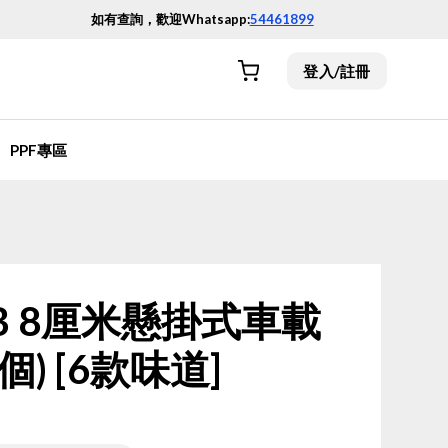
如有查詢，歡迎Whatsapp:
54461899
登入/註冊
PPF專區
LAB 8厘米懸掛式車載
個) [6款味道]