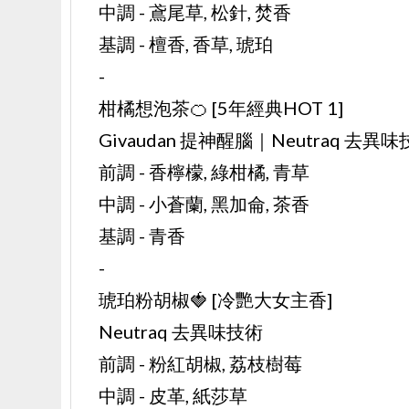
中調 - 鳶尾草, 松針, 焚香
基調 - 檀香, 香草, 琥珀
-
柑橘想泡茶🍊 [5年經典HOT 1]
Givaudan 提神醒腦｜Neutraq 去異
前調 - 香檸檬, 綠柑橘, 青草
中調 - 小蒼蘭, 黑加侖, 茶香
基調 - 青香
-
琥珀粉胡椒🍓 [冷艷大女主香]
Neutraq 去異味技術
前調 - 粉紅胡椒, 荔枝樹莓
中調 - 皮革, 紙莎草