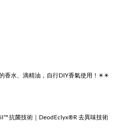
的香水、滴精油，自行DIY香氣使用！✴️✴️
cil™ 抗菌技術｜DeodEclyx®R 去異味技術