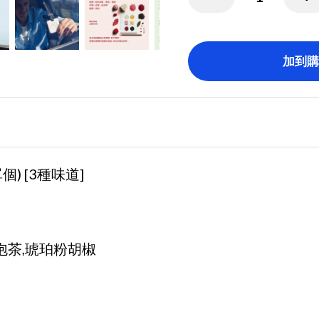
加到購
個) [3種味道]
泡茶,琥珀粉胡椒