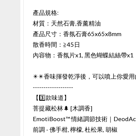
產品規格:
材質：天然石膏,香薰精油
產品尺寸：香氛石膏65x65x8mm
散香時間：≧45日
內容物：香氛片x1, 黑色蝴蝶結絲帶x1
✴️✴️香味揮發乾淨後，可以噴上你愛用
-------------------
【3️⃣款味道】
菩提藏松林🌲 [木調香]
EmotiBoost™ 情緒調節技術｜DeodA
前調 - 佛手柑, 檸檬, 杜松果, 胡椒