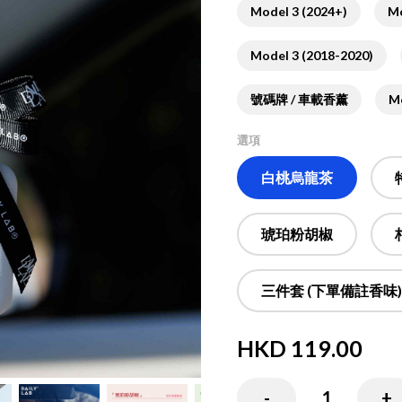
Model 3 (2024+)
Mo
Model 3 (2018-2020)
號碼牌 / 車載香薰
Mo
選項
白桃烏龍茶
琥珀粉胡椒
三件套 (下單備註香味)
HKD
119.00
( HKD
119.00
x
1
)
-
1
+