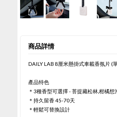
商品詳情
DAILY LAB 8厘米懸掛式車載香氛片 (單
產品特色
＊3種香型可選擇 - 菩提藏松林,柑橘想
＊持久留香 45-70天
＊輕鬆可替換設計