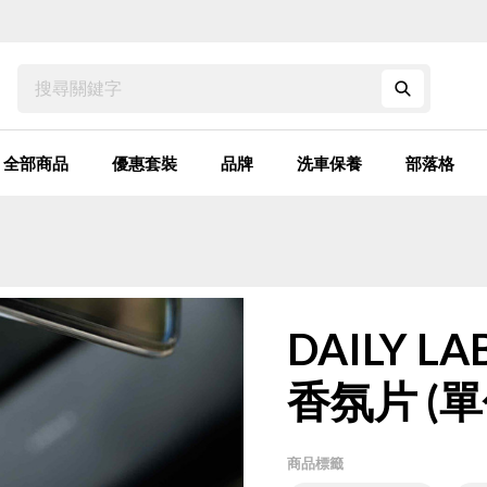
搜尋:
支架
手機架
套裝
香薰
水撥
充電線
號碼牌
usb
洗車
頸枕
麂皮
全部商品
優惠套裝
品牌
洗車保養
部落格
DAILY 
香氛片 (單
商品標籤