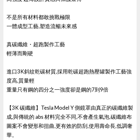
不是所有材料都敢挑戰極限
一體成型工藝,塑造流暢未來感
真碳纖維・超跑製作工藝
輕薄而剛硬
進口3K斜紋乾碳材質,採用乾碳超跑熱壓罐製作工藝強
度高,質量輕
重量只有鋼的四分之一強度卻是鋼的7到9倍
【3K 碳纖維】Tesla Model Y 側鏡罩由真正的碳纖維製
成,與傳統的 abs 材料完全不同,不會產生氣泡,碳纖維布
圖案不會變形和扭曲,更有效的防刮,使用壽命長,低調奢
華。