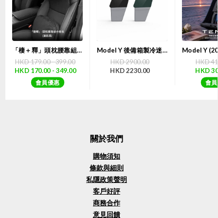
「棲＋釋」頭枕腰靠組合套裝 | TITA
Model Y 後備箱製冷迷你雪櫃露營特麥小Y冰箱（二代）｜TEMAI 【7天購物保障】
HKD 179.00 - 399.00
HKD 2900.00
HKD 41
HKD 170.00 - 349.00
HKD 2230.00
HKD 30
會員優惠
會員
關於我們
購物須知
條款與細則
私隱政策聲明
客戶好評
商務合作
意見回饋