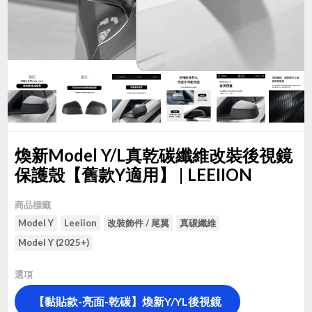
煥新Model Y/L真乾碳纖維改裝後視鏡
保護殼【舊款Y適用】 | LEEIION
商品標籤
Model Y
Leeiion
改裝飾件 / 尾翼
真碳纖維
Model Y (2025+)
選項
【黏貼款-亮面-乾碳】煥新Y/YL後視鏡