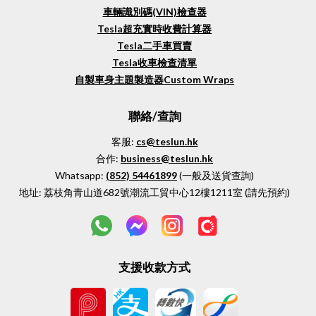
車輛識別碼(VIN)檢查器
Tesla超充實時收費計算器
Tesla二手車買賣
Tesla收車檢查清單
自製車身主題製造器Custom Wraps
聯絡/查詢
客服:
cs@teslun.hk
合作:
business@teslun.hk
Whatsapp:
(852)
54461899
(一般及送貨查詢)
地址:
荔枝角青山道682號潮流工貿中心12樓1211室 (請先預約)
支援收款方式