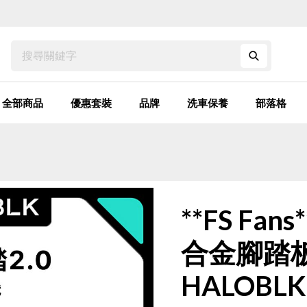
搜尋:
支架
手機架
套裝
香薰
水撥
充電線
號碼牌
usb
洗車
頸枕
麂皮
全部商品
優惠套裝
品牌
洗車保養
部落格
**FS F
合金腳踏板 
HALOB