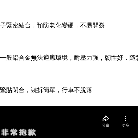
分子緊密結合，預防老化變硬，不易開裂
受一般鋁合金無法適應環境，耐壓力強，韌性好，隨
，緊貼閉合，裝拆簡單，行車不脫落