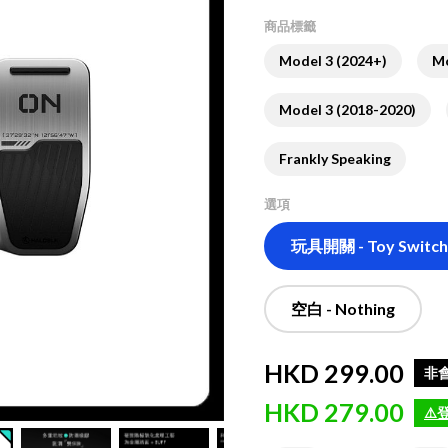
商品標籤
Model 3 (2024+)
Mo
Model 3 (2018-2020)
Frankly Speaking
選項
玩具開關 - Toy Switch
空白 - Nothing
HKD
299.00
非
HKD
279.00
⚠
( HKD
279.00
x
1
)