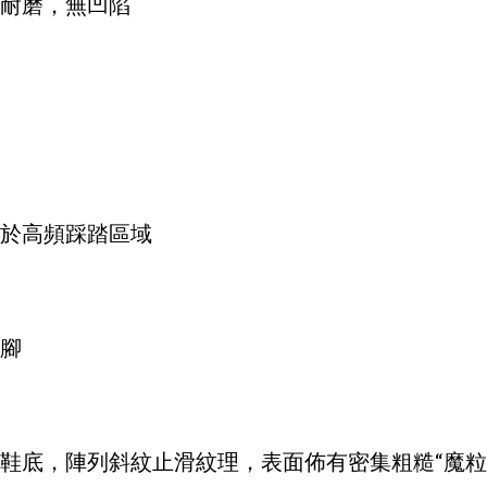
刮耐磨，無凹陷
中於高頻踩踏區域
卡腳
鞋底，陣列斜紋止滑紋理，表面佈有密集粗糙“魔粒