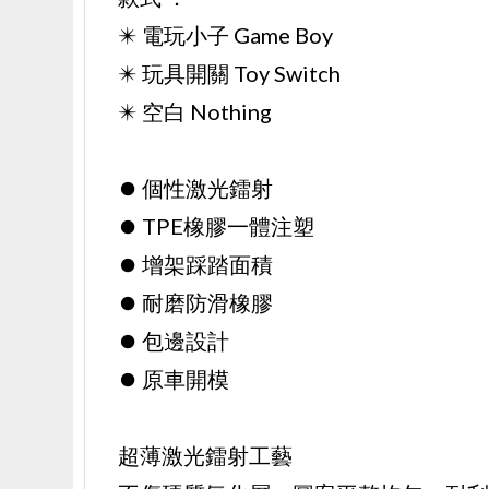
✴️ 電玩小子 Game Boy
✴️ 玩具開關 Toy Switch
✴️ 空白 Nothing
⏺️ 個性激光鐳射
⏺️ TPE橡膠一體注塑
⏺️ 增架踩踏面積
⏺️ 耐磨防滑橡膠
⏺️ 包邊設計
⏺️ 原車開模
超薄激光鐳射工藝