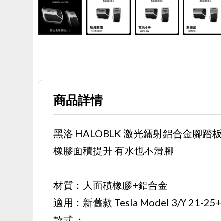
商品詳情
黑洛 HALOBLK 激光鐳射鋁合金腳踏板 2
橡膠面積提升 有水也不滑腳
材質：大面積橡膠+鋁合金
適用：新舊款 Tesla Model 3/Y 21-25+,
款式 ：