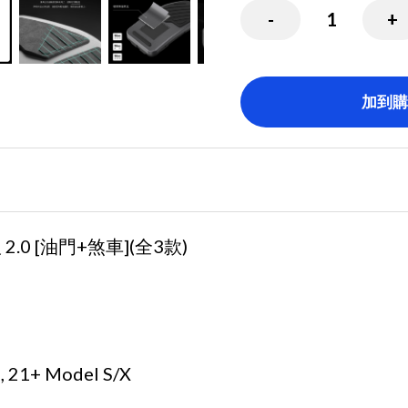
-
1
+
加到購
.0 [油門+煞車](全3款)
 21+ Model S/X