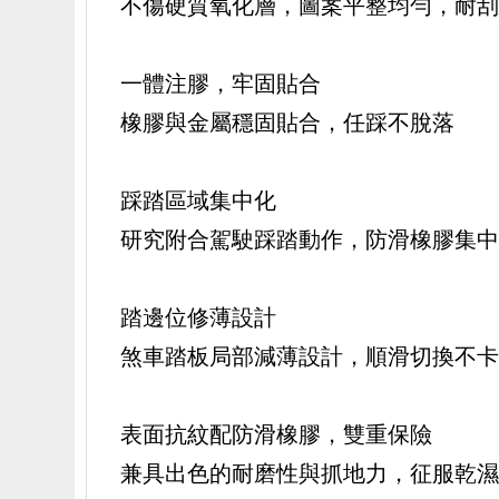
不傷硬質氧化層，圖案平整均勻，耐
一體注膠，牢固貼合
橡膠與金屬穩固貼合，任踩不脫落
踩踏區域集中化
研究附合駕駛踩踏動作，防滑橡膠集
踏邊位修薄設計
煞車踏板局部減薄設計，順滑切換不
表面抗紋配防滑橡膠，雙重保險
兼具出色的耐磨性與抓地力，征服乾濕