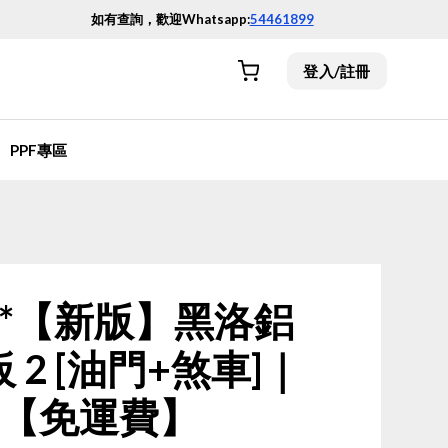
如有查詢，歡迎Whatsapp:
54461899
登入/註冊
PPF專區
ans**【新版】黑洛鋁
2 [油門+煞車]｜
LK【免運費】