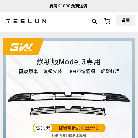
買滿 $
1000
免費送貨!
選單