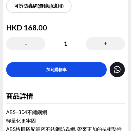
可拆防蟲網(無鏡頭適用)
HKD
168.00
( HKD
168.00
x
1
)
-
1
+
加到購物車
商品詳情
ABS+304不鏽鋼網
輕量化更牢固
ABS格柵搭配細密不銹鋼防蟲網, 帶來更加的抗衝擊性