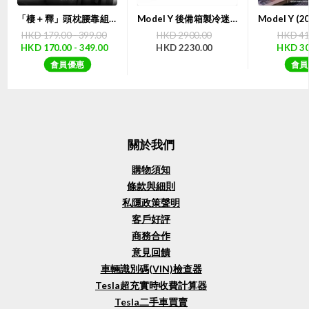
「棲＋釋」頭枕腰靠組合套裝 | TITA
Model Y 後備箱製冷迷你雪櫃露營特麥小Y冰箱（二代）｜TEMAI 【7天購物保障】
HKD 179.00 - 399.00
HKD 2900.00
HKD 41
HKD 170.00 - 349.00
HKD 2230.00
HKD 30
會員優惠
會員
關於我們
購物須知
條款與細則
私隱政策聲明
客戶好評
商務合作
意見回饋
車輛識別碼(VIN)檢查器
Tesla超充實時收費計算器
Tesla二手車買賣